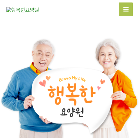
콘
텐
Mai
츠
Men
로
건
너
뛰
기