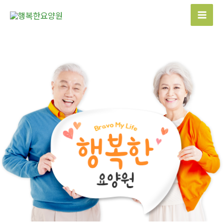
콘
텐
Mai
츠
Men
로
건
너
뛰
기