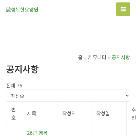
콘
텐
Mai
츠
Men
로
건
너
뛰
홈
커뮤니티
공지사항
기
공지사항
전체 76
번
제목
작성자
작성일
호
26년 행복