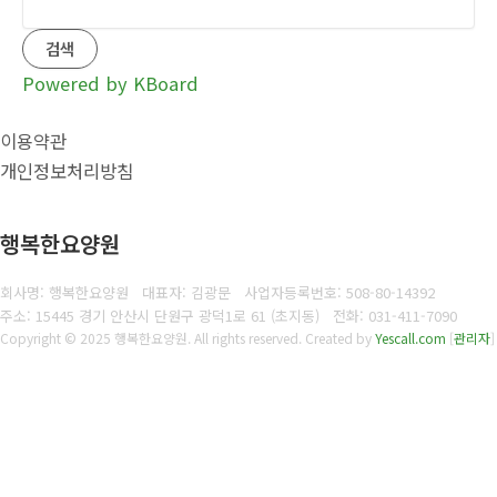
검색
Powered by KBoard
이용약관
개인정보처리방침
행복한요양원
회사명: 행복한요양원 대표자: 김광문
사업자등록번호:
508-80-14392
주소: 15445 경기 안산시 단원구 광덕1로 61 (초지동)
전화:
031-411-7090
Copyright © 2025 행복한요양원. All rights reserved.
Created by
Yescall.com
[
관리자
]