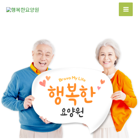
콘
텐
Mai
츠
Men
로
건
너
뛰
기