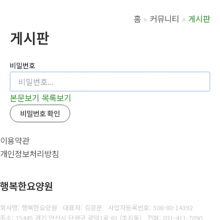
홈
커뮤니티
게시판
게시판
비밀번호
본문보기
목록보기
비밀번호 확인
이용약관
개인정보처리방침
행복한요양원
회사명: 행복한요양원 대표자: 김광문
사업자등록번호:
508-80-14392
주소: 15445 경기 안산시 단원구 광덕1로 61 (초지동)
전화:
031-411-7090