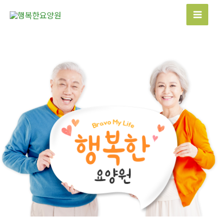
콘
텐
Mai
츠
Men
로
건
너
뛰
기